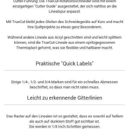
Cutter-Führung: Die TrueCut-Rotationsschneider sind mit einem
einzigartigen "Cutter Guide" ausgestattet, der sich nahtlos an die
Linealspur anpasst.
Mit TrueCut bleibt jedes Gleiten des Schneidegeräts auf Kurs und macht
Ihre Quiltprojekte zu etwas ganz Besonderem.
Während andere Lineale aus Acryl geschnitten sind und leicht splittern
können, sind die TrueCut-Lineale aus einem spritzgegossenen
Thermoplast geformt, was sie flexibler und haltbarer macht.
Praktische "Quick Labels"
Einige 1/4-, 1/2- und 3/4-Marken sind für ein schnelles Abmessen
beschriftet, so dass man nicht raten muss.
Leicht zu erkennende Gitterlinien
Das Raster auf den Linealen ist so gestaltet, dass es sowohl auf hellem
als auch auf dunklem Stoff gut sichtbar ist.
Sie werden in 1/8 Inch-Schritten gemessen.