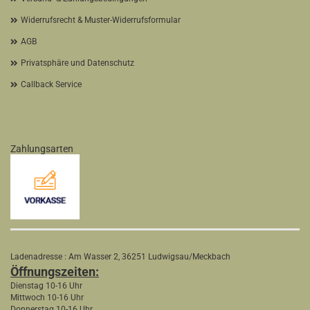
Widerrufsrecht & Muster-Widerrufsformular
AGB
Privatsphäre und Datenschutz
Callback Service
Zahlungsarten
Ladenadresse : Am Wasser 2, 36251 Ludwigsau/Meckbach
Öffnungszeiten:
Dienstag 10-16 Uhr
Mittwoch 10-16 Uhr
Donnerstag 10-16 Uhr