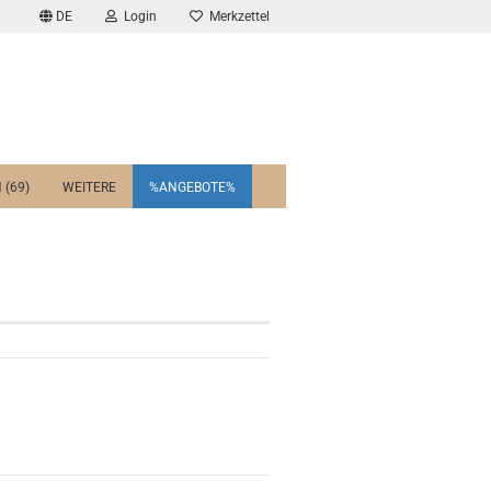
DE
Login
Merkzettel
 (69)
WEITERE
%ANGEBOTE%