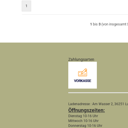
1
1
bis
3
(von insgesamt
Zahlungsarten
Ladenadresse : Am Wasser 2, 36251 
Öffnungszeiten:
Dienstag 10-16 Uhr
Mittwoch 10-16 Uhr
Donnerstag 10-16 Uhr