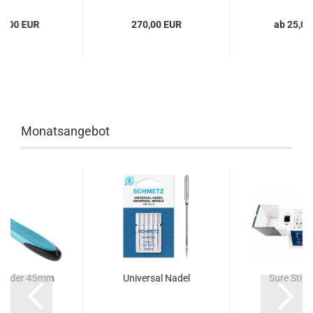
25,00 EUR
270,00 EUR
ab 25,00
Monatsangebot
hneider 45mm
Universal Nadel
Sure Stitch