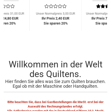
lpreis 31,00 EUR
Unser Normalpreis 3,00 EUR
Unser Normalprei
is 24,80 EUR
Ihr Preis 2,40 EUR
Ihr Preis 79
sparen 20%
Sie sparen 20%
Sie spare
Willkommen in der Welt
des Quiltens.
Hier finden Sie alles was Sie zum Quilten brauchen.
Egal ob mit der Maschine oder Handquilten.
Bitte beachten Sie, dass bei Gastbestellungen die MwSt. erst bei der
Auswahl des Rechnungslandes erfolgt.
Alle Artikelpreise werden mit der in Deutschland gültigen 19 % MwSt.