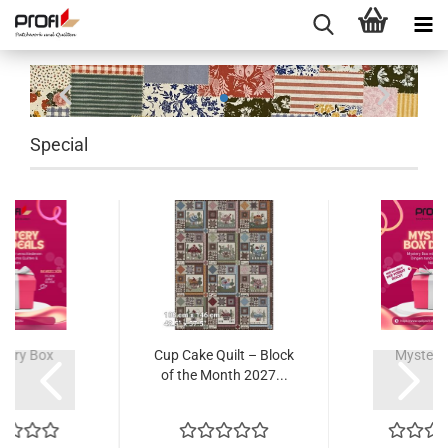
Previous
Nex
Special
tery Box
Cup Cake Quilt – Block
Mystery
of the Month 2027...