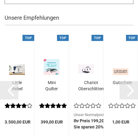
Unsere Empfehlungen
TOP
TOP
TOP
TOP
Little
Mini
Chariot
Gutschein
Rebel
Quilter
Oberschlitten
is 7,90 EUR
Unser Normalpreis 249,00 EUR
EUR
Ihr Preis 199,20 EUR
3.500,00 EUR
399,00 EUR
1,00 EUR
Sie sparen 20%