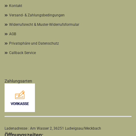
Kontakt
Versand- & Zahlungsbedingungen
Widerrufsrecht & Muster-Widerrufsformular
AGB
Privatsphäre und Datenschutz
Callback Service
Zahlungsarten
Ladenadresse : Am Wasser 2, 36251 Ludwigsau/Meckbach
Öffnungszeiten: