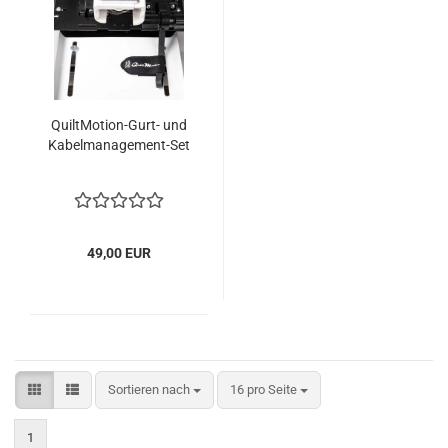
QuiltMotion-Gurt- und
Kabelmanagement-Set
49,00 EUR
Sortieren nach
pro Seite
Sortieren nach
16 pro Seite
1