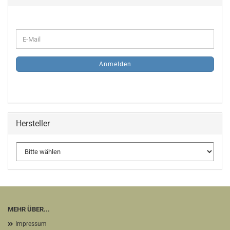
WEITER
E-
ZUR
Mail
NEWSLETTER-
ANMELDUNG
Anmelden
Hersteller
MEHR ÜBER...
Impressum