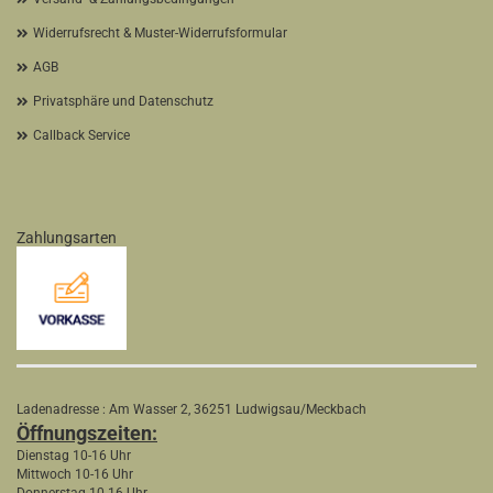
Widerrufsrecht & Muster-Widerrufsformular
AGB
Privatsphäre und Datenschutz
Callback Service
Zahlungsarten
Ladenadresse : Am Wasser 2, 36251 Ludwigsau/Meckbach
Öffnungszeiten:
Dienstag 10-16 Uhr
Mittwoch 10-16 Uhr