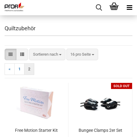
Quiltzubehör
Sortieren nach
pro Seite
Sortieren nach
16 pro Seite
«
1
2
SOLD OUT
Free Motion Starter Kit
Bungee Clamps 2er Set