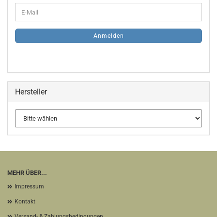
WEITER
E-
ZUR
Mail
NEWSLETTER-
ANMELDUNG
Anmelden
Hersteller
MEHR ÜBER...
Impressum
Kontakt
Versand- & Zahlungsbedingungen