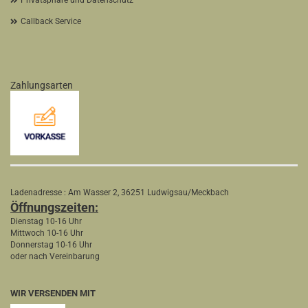
Privatsphäre und Datenschutz
Callback Service
Zahlungsarten
Ladenadresse : Am Wasser 2, 36251 Ludwigsau/Meckbach
Öffnungszeiten:
Dienstag 10-16 Uhr
Mittwoch 10-16 Uhr
Donnerstag 10-16 Uhr
oder nach Vereinbarung
WIR VERSENDEN MIT